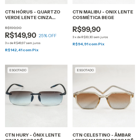
CTN HÓRUS - QUARTZO
CTN MALIBU - ONIX LENTE
VERDE LENTE CINZA
COSMÉTICA BEGE
BLACK
R$199,90
R$99,90
R$149,90
25
% OFF
3
x
de
R$33,30
sem juros
3
x
de
R$49,97
sem juros
R$94,91
com
Pix
R$142,41
com
Pix
ESGOTADO
ESGOTADO
CTN HURY - ÔNIX LENTE
CTN CELESTINO - ÂMBAR