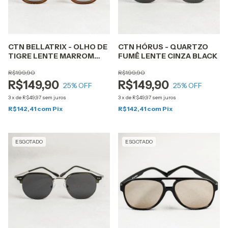
CTN BELLATRIX - OLHO DE
CTN HÓRUS - QUARTZO
TIGRE LENTE MARROM
FUMÊ LENTE CINZA BLACK
DEGRADÊ
R$199,90
R$199,90
R$149,90
R$149,90
25
% OFF
25
% OFF
3
x
de
R$49,97
sem juros
3
x
de
R$49,97
sem juros
R$142,41
com
Pix
R$142,41
com
Pix
ESGOTADO
ESGOTADO