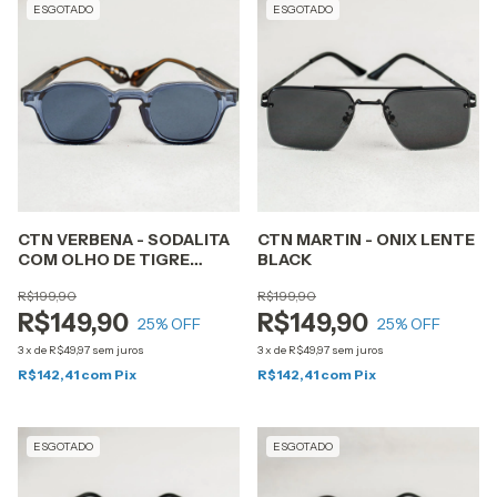
ESGOTADO
ESGOTADO
CTN VERBENA - SODALITA
CTN MARTIN - ONIX LENTE
COM OLHO DE TIGRE
BLACK
LENTE AZUL
R$199,90
R$199,90
R$149,90
R$149,90
25
% OFF
25
% OFF
3
x
de
R$49,97
sem juros
3
x
de
R$49,97
sem juros
R$142,41
com
Pix
R$142,41
com
Pix
ESGOTADO
ESGOTADO