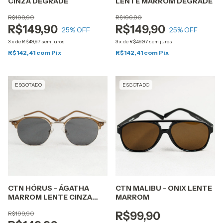
CINZA DEGRADÊ
LENTE MARROM DEGRADÊ
R$199,90
R$199,90
R$149,90
R$149,90
25
% OFF
25
% OFF
3
x
de
R$49,97
sem juros
3
x
de
R$49,97
sem juros
R$142,41
com
Pix
R$142,41
com
Pix
ESGOTADO
ESGOTADO
CTN HÓRUS - ÁGATHA
CTN MALIBU - ONIX LENTE
MARROM LENTE CINZA
MARROM
BLACK
R$199,90
R$99,90