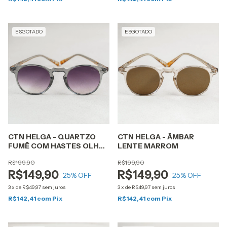
ESGOTADO
ESGOTADO
CTN HELGA - QUARTZO
CTN HELGA - ÂMBAR
FUMÊ COM HASTES OLHO
LENTE MARROM
DE TIGRE LENTE CINZA
R$199,90
R$199,90
DEGRADÊ
R$149,90
R$149,90
25
% OFF
25
% OFF
3
x
de
R$49,97
sem juros
3
x
de
R$49,97
sem juros
R$142,41
com
Pix
R$142,41
com
Pix