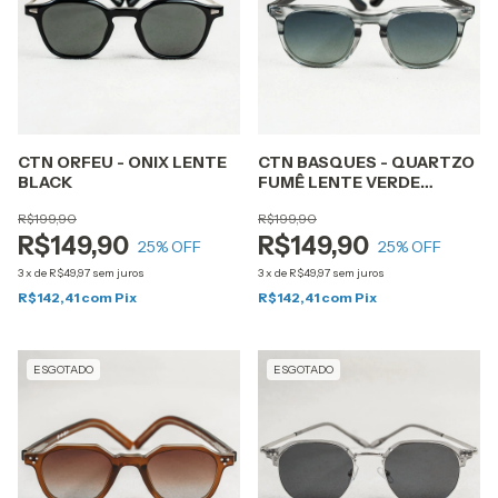
CTN ORFEU - ONIX LENTE
CTN BASQUES - QUARTZO
BLACK
FUMÊ LENTE VERDE
DEGRADÊ
R$199,90
R$199,90
R$149,90
R$149,90
25
% OFF
25
% OFF
3
x
de
R$49,97
sem juros
3
x
de
R$49,97
sem juros
R$142,41
com
Pix
R$142,41
com
Pix
ESGOTADO
ESGOTADO