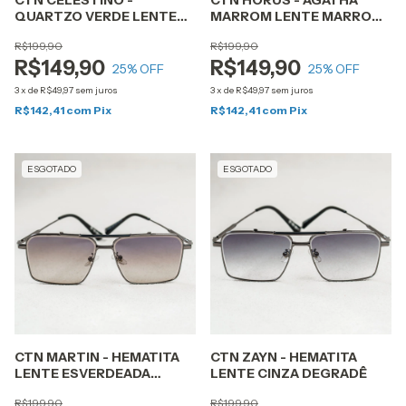
CTN CELESTINO -
CTN HÓRUS - ÁGATHA
QUARTZO VERDE LENTE
MARROM LENTE MARROM
CINZA BLACK
DEGRADÊ
R$199,90
R$199,90
R$149,90
R$149,90
25
% OFF
25
% OFF
3
x
de
R$49,97
sem juros
3
x
de
R$49,97
sem juros
R$142,41
com
Pix
R$142,41
com
Pix
ESGOTADO
ESGOTADO
CTN MARTIN - HEMATITA
CTN ZAYN - HEMATITA
LENTE ESVERDEADA
LENTE CINZA DEGRADÊ
DEGRADÊ
R$199,90
R$199,90