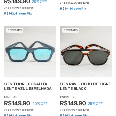
R$149,90
25
% OFF
3
x
de
R$33,30
sem juros
3
x
de
R$49,97
sem juros
R$94,91
com
Pix
R$142,41
com
Pix
ESGOTADO
ESGOTADO
CTN THOR - SODALITA
CTN RAVI - OLHO DE TIGRE
LENTE AZUL ESPELHADA
LENTE BLACK
R$250,00
R$199,90
R$149,90
R$149,90
40
% OFF
25
% OFF
3
x
de
R$49,97
sem juros
3
x
de
R$49,97
sem juros
R$142,41
com
Pix
R$142,41
com
Pix