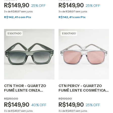
R$149,90
R$149,90
25
% OFF
25
% OFF
3
x
de
R$49,97
sem juros
3
x
de
R$49,97
sem juros
R$142,41
com
Pix
R$142,41
com
Pix
ESGOTADO
ESGOTADO
CTN THOR - QUARTZO
CTN PERCY - QUARTZO
FUMÊ LENTE CINZA
FUMÊ LENTE COSMÉTICA
DEGRADÊ
ROSA
R$250,00
R$199,90
R$149,90
R$149,90
40
% OFF
25
% OFF
3
x
de
R$49,97
sem juros
3
x
de
R$49,97
sem juros