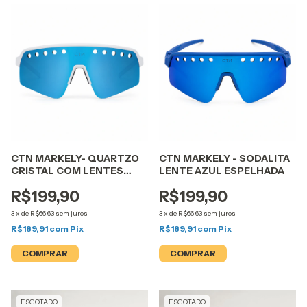
CTN MARKELY- QUARTZO
CTN MARKELY - SODALITA
CRISTAL COM LENTES
LENTE AZUL ESPELHADA
AZUL ESPELHADA
R$199,90
R$199,90
3
x
de
R$66,63
sem juros
3
x
de
R$66,63
sem juros
R$189,91
com
Pix
R$189,91
com
Pix
ESGOTADO
ESGOTADO