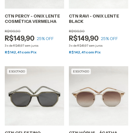
CTN PERCY - ONIX LENTE
CTN RAVI - ONIX LENTE
COSMÉTICA VERMELHA
BLACK
R$199,90
R$199,90
R$149,90
R$149,90
25
% OFF
25
% OFF
3
x
de
R$49,97
sem juros
3
x
de
R$49,97
sem juros
R$142,41
com
Pix
R$142,41
com
Pix
ESGOTADO
ESGOTADO