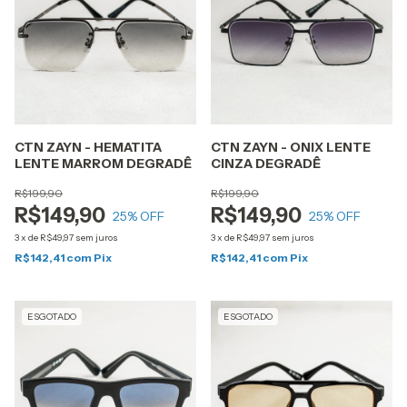
CTN ZAYN - HEMATITA
CTN ZAYN - ONIX LENTE
LENTE MARROM DEGRADÊ
CINZA DEGRADÊ
R$199,90
R$199,90
R$149,90
R$149,90
25
% OFF
25
% OFF
3
x
de
R$49,97
sem juros
3
x
de
R$49,97
sem juros
R$142,41
com
Pix
R$142,41
com
Pix
ESGOTADO
ESGOTADO