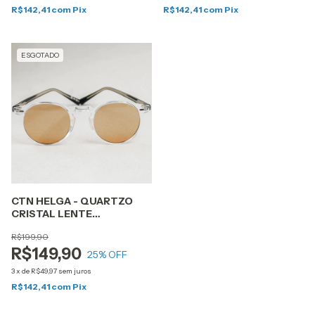
R$142,41
com
Pix
R$142,41
com
Pix
ESGOTADO
CTN HELGA - QUARTZO
CRISTAL LENTE
COSMÉTICA LARANJA
R$199,90
R$149,90
25
% OFF
3
x
de
R$49,97
sem juros
R$142,41
com
Pix