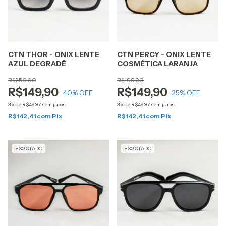
CTN THOR - ONIX LENTE
CTN PERCY - ONIX LENTE
AZUL DEGRADÊ
COSMÉTICA LARANJA
R$250,00
R$199,90
R$149,90
R$149,90
40
% OFF
25
% OFF
3
x
de
R$49,97
sem juros
3
x
de
R$49,97
sem juros
R$142,41
com
Pix
R$142,41
com
Pix
ESGOTADO
ESGOTADO