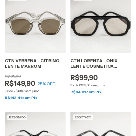
CTN VERBENA - CITRINO
CTN LORENZA - ONIX
LENTE MARROM
LENTE COSMÉTICA
MARROM
R$199,90
R$99,90
R$149,90
25
% OFF
3
x
de
R$33,30
sem juros
3
x
de
R$49,97
sem juros
R$94,91
com
Pix
R$142,41
com
Pix
ESGOTADO
ESGOTADO