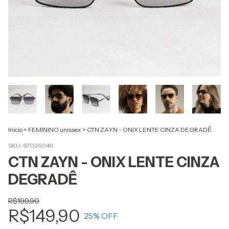
Início
>
FEMININO unissex
>
CTN ZAYN - ONIX LENTE CINZA DEGRADÊ
SKU:
67026046
CTN ZAYN - ONIX LENTE CINZA
DEGRADÊ
R$199,90
R$149,90
25
% OFF