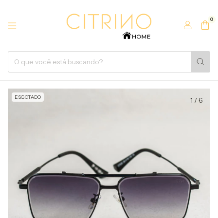
0
ESGOTADO
1
/
6