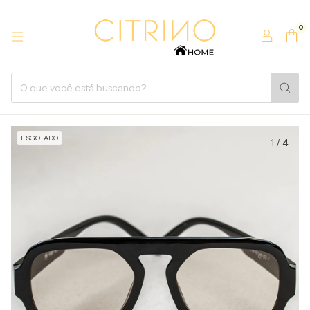
0
ESGOTADO
1
/
4