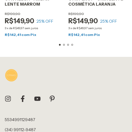
LENTE MARROM
COSMÉTICA LARANJA
R$199,90
R$199,90
R$149,90
R$149,90
25
% OFF
25
% OFF
3
x
de
R$49,97
sem juros
3
x
de
R$49,97
sem juros
R$142,41
com
Pix
R$142,41
com
Pix
5534991129487
(34) 99112-9487