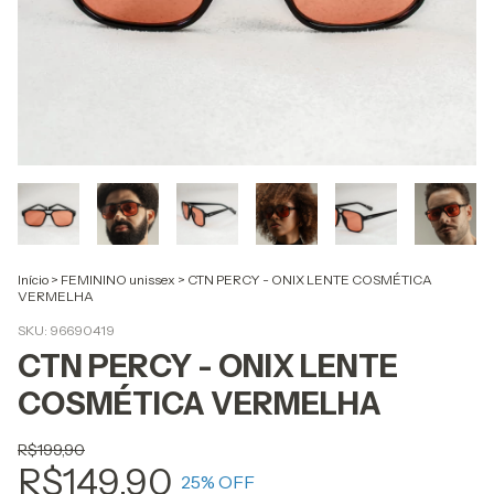
Início
>
FEMININO unissex
>
CTN PERCY - ONIX LENTE COSMÉTICA
VERMELHA
SKU:
96690419
CTN PERCY - ONIX LENTE
COSMÉTICA VERMELHA
R$199,90
R$149,90
25
% OFF