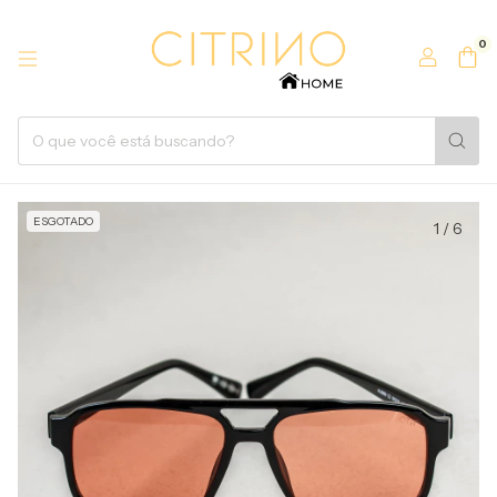
0
ESGOTADO
1
/
6