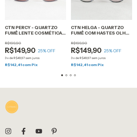
CTN PERCY - QUARTZO
CTN HELGA - QUARTZO
FUMÊ LENTE COSMÉTICA
FUMÊ COM HASTES OLHO
ROSA
DE TIGRE LENTE CINZA
R$199,90
R$199,90
DEGRADÊ
R$149,90
R$149,90
25
% OFF
25
% OFF
3
x
de
R$49,97
sem juros
3
x
de
R$49,97
sem juros
R$142,41
com
Pix
R$142,41
com
Pix