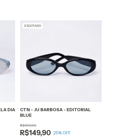
ESGOTADO
LA DIA
CTN - JU BARBOSA - EDITORIAL
BLUE
R$199,90
R$149,90
25
% OFF