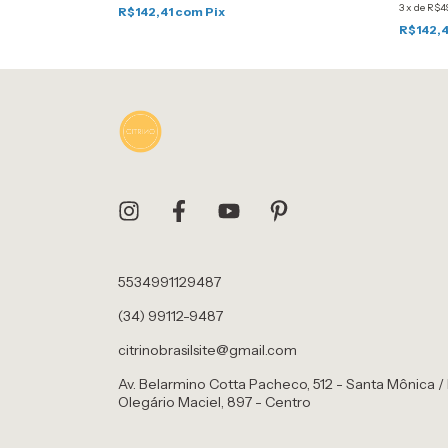
3
x
de
R$4
R$142,41
com
Pix
R$142,
5534991129487
(34) 99112-9487
citrinobrasilsite@gmail.com
Av. Belarmino Cotta Pacheco, 512 - Santa Mônica /
Olegário Maciel, 897 - Centro