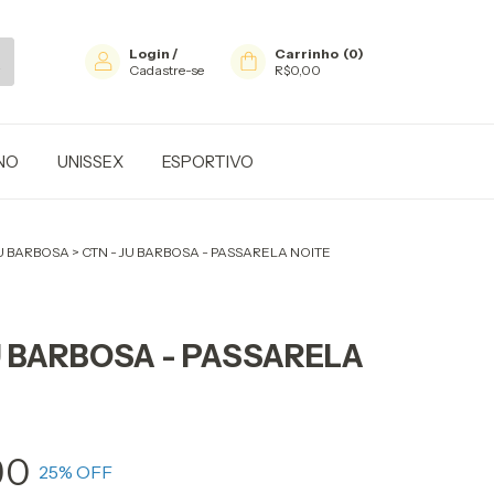
Login
/
Carrinho
(
0
)
Cadastre-se
R$0,00
NO
UNISSEX
ESPORTIVO
U BARBOSA
>
CTN - JU BARBOSA - PASSARELA NOITE
U BARBOSA - PASSARELA
90
25
% OFF