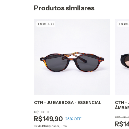
Produtos similares
ESGOTADO
ESGOT
CTN - JU BARBOSA - ESSENCIAL
CTN -
ÂMBA
R$199,90
R$199,9
R$149,90
25
% OFF
R$1
3
x
de
R$49,97
sem juros