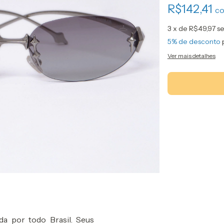
R$142,41
c
3
x de
R$49,97
se
5% de desconto
Ver mais detalhes
da por todo Brasil. Seus