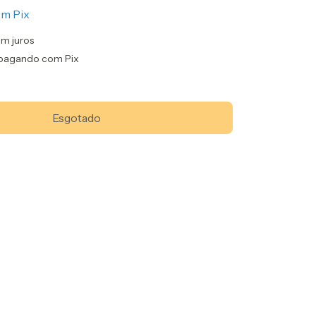
om
Pix
m juros
pagando com Pix