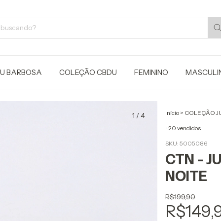
JU BARBOSA
COLEÇÃO CBDU
FEMININO
MASCULI
Início
>
COLEÇÃO J
1
/
4
+20 vendidos
SKU:
5005086
CTN - J
NOITE
R$199,90
R$149,