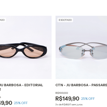
ADO
ESGOTADO
 JU BARBOSA - EDITORIAL
CTN - JU BARBOSA - PASSARE
R
R$199,90
0
R$149,90
25
% OFF
49,90
25
% OFF
3
x
de
R$49,97
sem juros